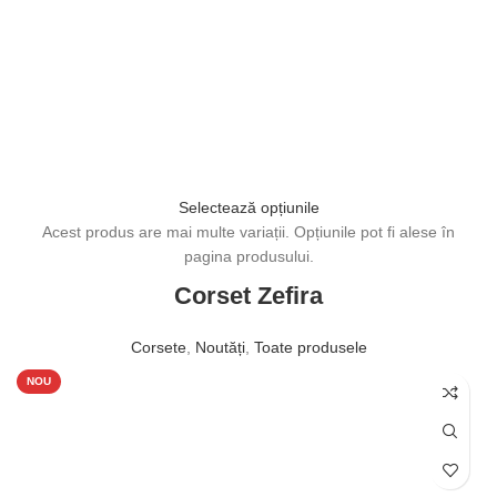
Selectează opțiunile
Acest produs are mai multe variații. Opțiunile pot fi alese în
pagina produsului.
Corset Zefira
Corsete
,
Noutăți
,
Toate produsele
750,00
lei
NOU