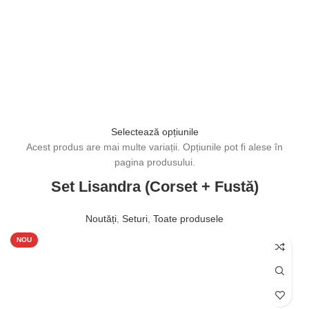
Selectează opțiunile
Acest produs are mai multe variații. Opțiunile pot fi alese în
pagina produsului.
Set Lisandra (Corset + Fustă)
Noutăți
,
Seturi
,
Toate produsele
1.400,00
lei
NOU