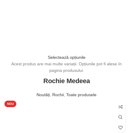
Selectează opțiunile
Acest produs are mai multe variații. Opțiunile pot fi alese în
pagina produsului.
Rochie Medeea
Noutăți
,
Rochii
,
Toate produsele
850,00
lei
NOU