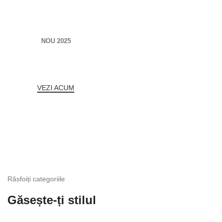
NOU 2025
STIL
MODERN
VEZI ACUM
Răsfoiți categoriile
Găsește-ți stilul