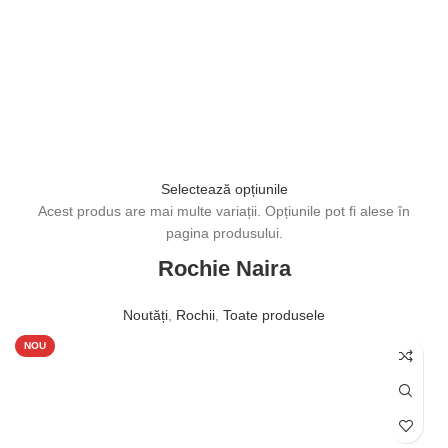
Selectează opțiunile
Acest produs are mai multe variații. Opțiunile pot fi alese în
pagina produsului.
Rochie Naira
Noutăți
,
Rochii
,
Toate produsele
1.000,00
lei
NOU