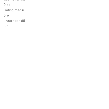
0
k+
Rating mediu
0
★
Livrare rapidă
0
h