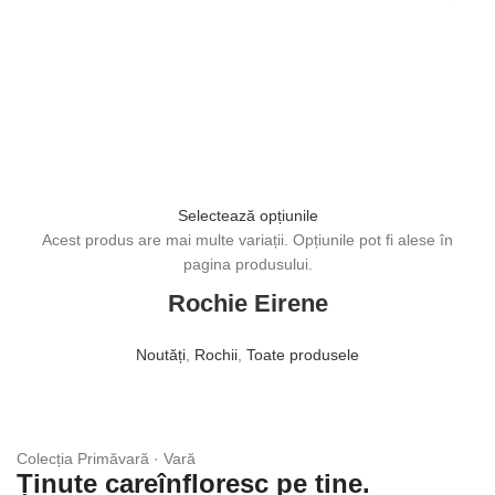
Selectează opțiunile
Acest produs are mai multe variații. Opțiunile pot fi alese în
pagina produsului.
Rochie Eirene
Noutăți
,
Rochii
,
Toate produsele
1.920,00
lei
Colecția Primăvară · Vară
Ținute careînfloresc pe tine.