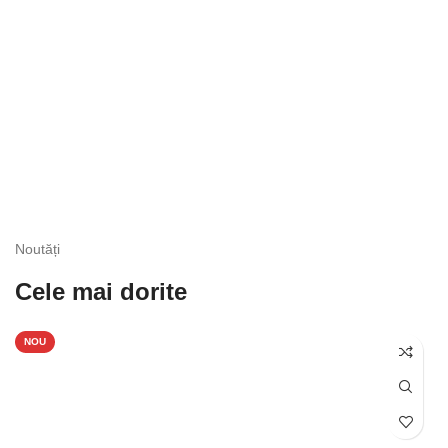
CORSETE
53 produse
Noutăți
Cele mai dorite
NOU