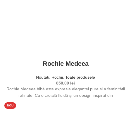
Acest produs are mai multe variații. Opțiunile pot fi alese în
pagina produsului.
Rochie Medeea
Noutăți
,
Rochii
,
Toate produsele
850,00
lei
Rochie Medeea Albă este expresia eleganței pure și a feminității
rafinate. Cu o croială fluidă și un design inspirat din
NOU
Selectează opțiunile
Acest produs are mai multe variații. Opțiunile pot fi alese în