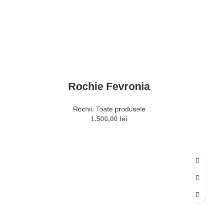
Rochie Fevronia
Rochii
,
Toate produsele
1.500,00
lei
SELECTEAZĂ OPȚIUNILE
Acest produs are mai multe variații. Opțiunile pot fi alese în
pagina produsului.