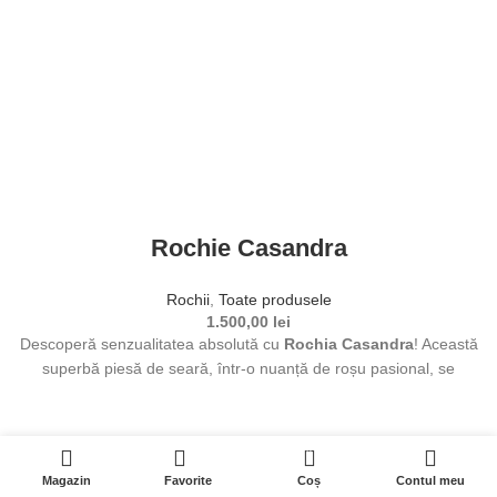
Acest produs are mai multe variații. Opțiunile pot fi alese în
pagina produsului.
Rochie Casandra
Rochii
,
Toate produsele
1.500,00
lei
Descoperă senzualitatea absolută cu
Rochia Casandra
! Această
superbă piesă de seară, într-o nuanță de roșu pasional, se
remarcă prin designul elegant cu umeri goi și detaliile drapate din
zona bustului. Croiul mulat îți va sculpta silueta, oferindu-ți un look
rafinat, demn de covorul roșu. Alege să fii de neuitat la următorul
0
tău eveniment special!
Magazin
Favorite
Coș
Contul meu