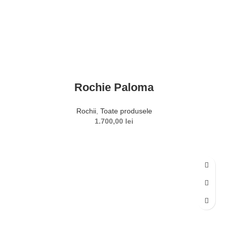
Rochie Paloma
Rochii
,
Toate produsele
1.700,00
lei
SELECTEAZĂ OPȚIUNILE
Acest produs are mai multe variații. Opțiunile pot fi alese în
pagina produsului.