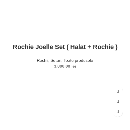
Rochie Joelle Set ( Halat + Rochie )
Rochii
,
Seturi
,
Toate produsele
3.000,00
lei
SELECTEAZĂ OPȚIUNILE
Acest produs are mai multe variații. Opțiunile pot fi alese în
pagina produsului.