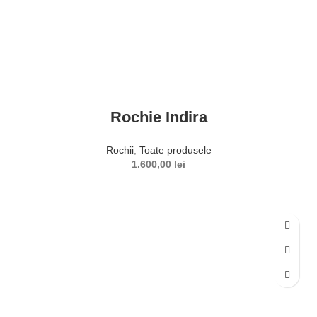
Rochie Indira
Rochii
,
Toate produsele
1.600,00
lei
SELECTEAZĂ OPȚIUNILE
Acest produs are mai multe variații. Opțiunile pot fi alese în
pagina produsului.