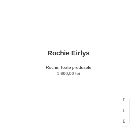
Rochie Eirlys
Rochii
,
Toate produsele
1.600,00
lei
SELECTEAZĂ OPȚIUNILE
Acest produs are mai multe variații. Opțiunile pot fi alese în
pagina produsului.