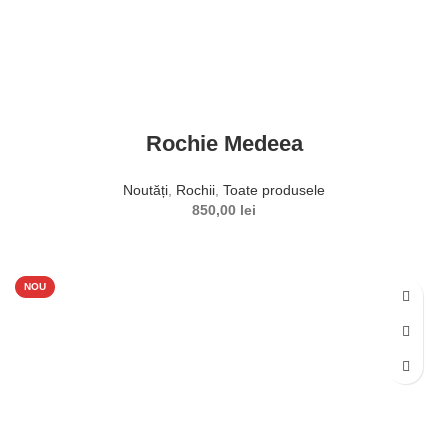
Rochie Medeea
Noutăți
,
Rochii
,
Toate produsele
850,00
lei
NOU
SELECTEAZĂ OPȚIUNILE
Acest produs are mai multe variații. Opțiunile pot fi alese în
pagina produsului.