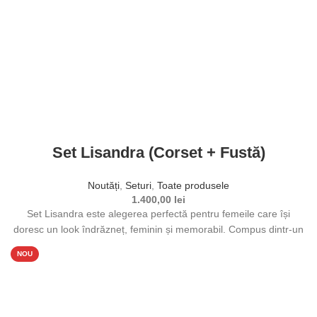
Acest produs are mai multe variații. Opțiunile pot fi alese în
pagina produsului.
Set Lisandra (Corset + Fustă)
Noutăți
,
Seturi
,
Toate produsele
1.400,00
lei
Set Lisandra este alegerea perfectă pentru femeile care își
doresc un look îndrăzneț, feminin și memorabil. Compus dintr-un
corset structurat
NOU
Selectează opțiunile