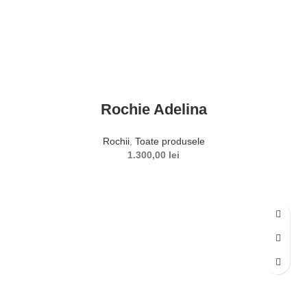
Rochie Adelina
Rochii
,
Toate produsele
1.300,00
lei
SELECTEAZĂ OPȚIUNILE
Acest produs are mai multe variații. Opțiunile pot fi alese în
pagina produsului.