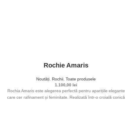
Acest produs are mai multe variații. Opțiunile pot fi alese în
pagina produsului.
Rochie Amaris
Noutăți
,
Rochii
,
Toate produsele
1.100,00
lei
Rochia Amaris este alegerea perfectă pentru aparițiile elegante
care cer rafinament și feminitate. Realizată într-o croială conică
ce evidențiază silueta,
Selectează opțiunile