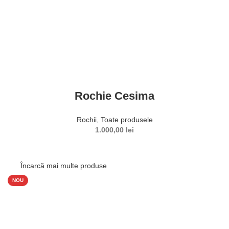
Rochie Cesima
Rochii
,
Toate produsele
1.000,00
lei
Încarcă mai multe produse
SELECTEAZĂ OPȚIUNILE
NOU
Acest produs are mai multe variații. Opțiunile pot fi alese în
pagina produsului.