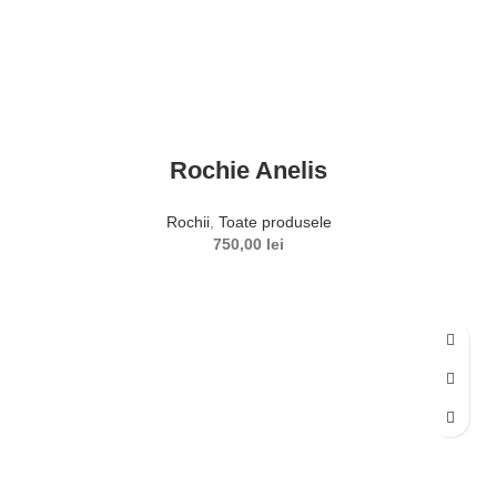
Rochie Anelis
Rochii
,
Toate produsele
750,00
lei
SELECTEAZĂ OPȚIUNILE
Acest produs are mai multe variații. Opțiunile pot fi alese în
pagina produsului.