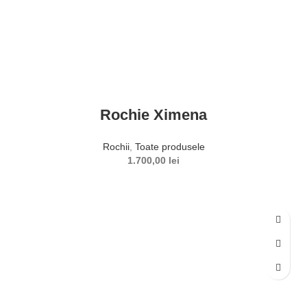
Rochie Ximena
Rochii
,
Toate produsele
1.700,00
lei
SELECTEAZĂ OPȚIUNILE
Acest produs are mai multe variații. Opțiunile pot fi alese în
pagina produsului.