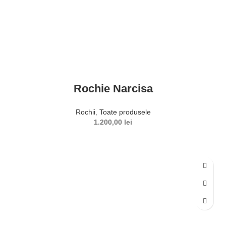
Rochie Narcisa
Rochii
,
Toate produsele
1.200,00
lei
SELECTEAZĂ OPȚIUNILE
Acest produs are mai multe variații. Opțiunile pot fi alese în
pagina produsului.