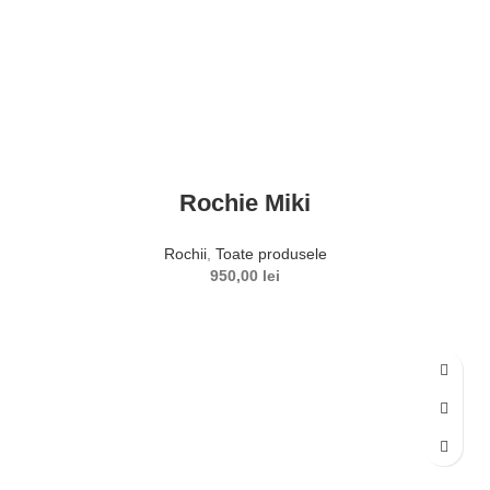
Rochie Miki
Rochii
,
Toate produsele
950,00
lei
SELECTEAZĂ OPȚIUNILE
Acest produs are mai multe variații. Opțiunile pot fi alese în
pagina produsului.