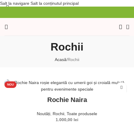
Salt la navigare
Salt la conținutul principal
0
Rochii
Acasă
/
Rochii
NOU
Rochie Naira
Noutăți
,
Rochii
,
Toate produsele
1.000,00
lei