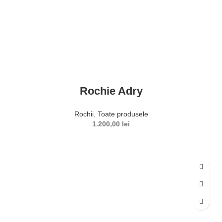
Rochie Adry
Rochii
,
Toate produsele
1.200,00
lei
SELECTEAZĂ OPȚIUNILE
Acest produs are mai multe variații. Opțiunile pot fi alese în
pagina produsului.