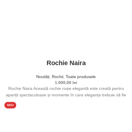
Acest produs are mai multe variații. Opțiunile pot fi alese în
pagina produsului.
Rochie Naira
Noutăți
,
Rochii
,
Toate produsele
1.000,00
lei
Rochie Naira Această rochie roșie elegantă este creată pentru
apariții spectaculoase și momente în care eleganța trebuie să fie
remarcată.
NOU
Selectează opțiunile