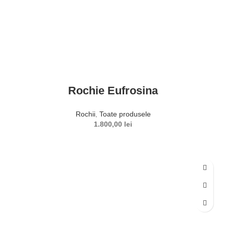
Rochie Eufrosina
Rochii
,
Toate produsele
1.800,00
lei
SELECTEAZĂ OPȚIUNILE
Acest produs are mai multe variații. Opțiunile pot fi alese în
pagina produsului.