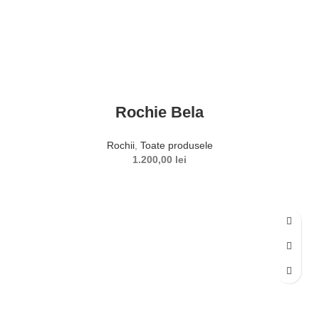
Rochie Bela
Rochii
,
Toate produsele
1.200,00
lei
SELECTEAZĂ OPȚIUNILE
Acest produs are mai multe variații. Opțiunile pot fi alese în
pagina produsului.