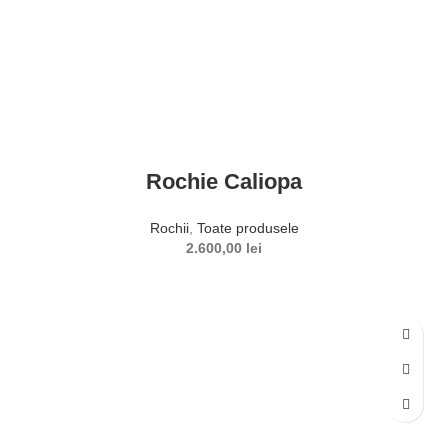
Rochie Caliopa
Rochii
,
Toate produsele
2.600,00
lei
SELECTEAZĂ OPȚIUNILE
Acest produs are mai multe variații. Opțiunile pot fi alese în
pagina produsului.