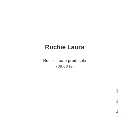
Rochie Laura
Rochii
,
Toate produsele
700,00
lei
SELECTEAZĂ OPȚIUNILE
Acest produs are mai multe variații. Opțiunile pot fi alese în
pagina produsului.