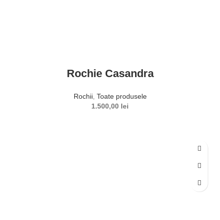
Rochie Casandra
Rochii
,
Toate produsele
1.500,00
lei
SELECTEAZĂ OPȚIUNILE
Acest produs are mai multe variații. Opțiunile pot fi alese în
pagina produsului.