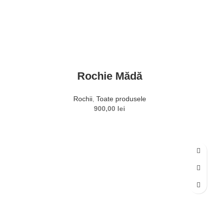
Rochie Mădă
Rochii
,
Toate produsele
900,00
lei
SELECTEAZĂ OPȚIUNILE
Acest produs are mai multe variații. Opțiunile pot fi alese în
pagina produsului.