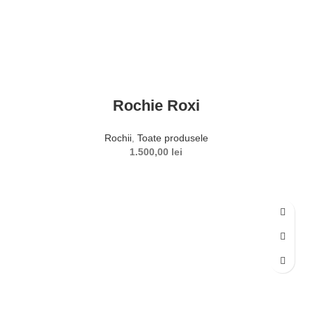
Rochie Roxi
Rochii
,
Toate produsele
1.500,00
lei
SELECTEAZĂ OPȚIUNILE
Acest produs are mai multe variații. Opțiunile pot fi alese în
pagina produsului.