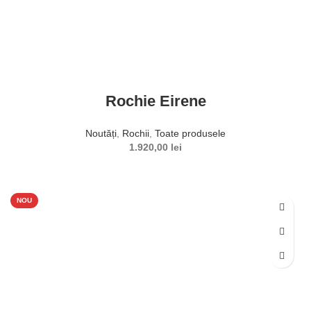
Rochie Eirene
Noutăți
,
Rochii
,
Toate produsele
1.920,00
lei
NOU
SELECTEAZĂ OPȚIUNILE
Acest produs are mai multe variații. Opțiunile pot fi alese în
pagina produsului.