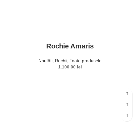
Rochie Amaris
Noutăți
,
Rochii
,
Toate produsele
1.100,00
lei
SELECTEAZĂ OPȚIUNILE
Acest produs are mai multe variații. Opțiunile pot fi alese în
pagina produsului.