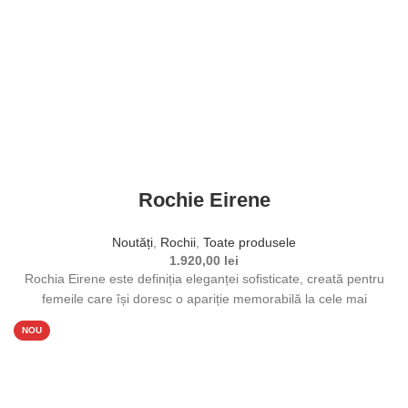
pagina produsului.
Rochie Eirene
Noutăți
,
Rochii
,
Toate produsele
1.920,00
lei
Rochia Eirene este definiția eleganței sofisticate, creată pentru
femeile care își doresc o apariție memorabilă la cele mai
importante evenimente.
NOU
Selectează opțiunile