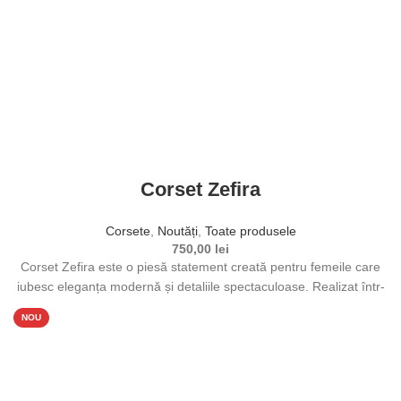
Corset Zefira
Corsete
,
Noutăți
,
Toate produsele
750,00
lei
Corset Zefira este o piesă statement creată pentru femeile care
iubesc eleganța modernă și detaliile spectaculoase. Realizat într-
o nuanță delicată
NOU
Selectează opțiunile