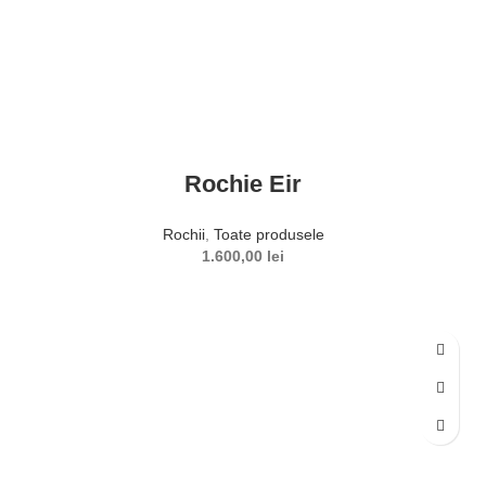
Rochie Eir
Rochii
,
Toate produsele
1.600,00
lei
SELECTEAZĂ OPȚIUNILE
Acest produs are mai multe variații. Opțiunile pot fi alese în
pagina produsului.