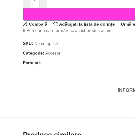
Compară
Adăugați la lista de dorințe
Urmăre
6
Persoane care urmăresc acest produs acum!
SKU:
Nu se aplică
Categorie:
Accesorii
Partajați:
INFOR
Produse similare