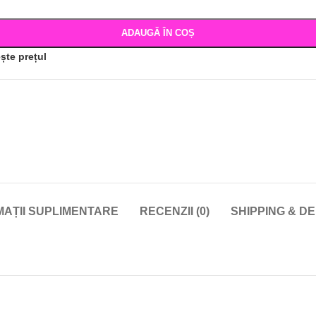
ADAUGĂ ÎN COȘ
ște prețul
MAȚII SUPLIMENTARE
RECENZII (0)
SHIPPING & D