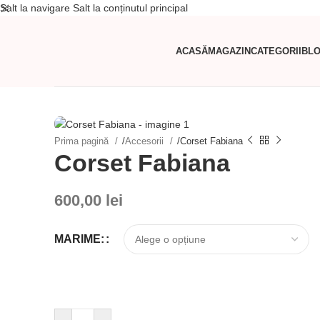
Salt la navigare
Salt la conținutul principal
ACASĂ
MAGAZIN
CATEGORII
BL
Prima pagină
/
Accesorii
/
Corset Fabiana
Corset Fabiana
600,00
lei
MARIME: