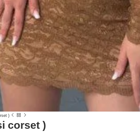
rset )
i corset )