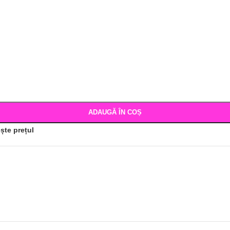
ADAUGĂ ÎN COȘ
ște prețul