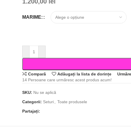
1.200,00
lei
MARIME:
Compară
Adăugați la lista de dorințe
Urmăre
14
Persoane care urmăresc acest produs acum!
SKU:
Nu se aplică
Categorii:
Seturi
,
Toate produsele
Partajați: