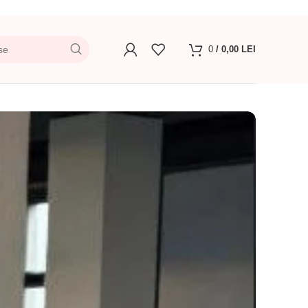
0
/
0,00
LEI