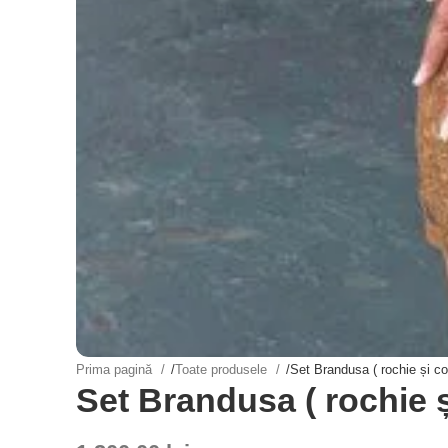
Prima pagină
/
Toate produsele
/
Set Brandusa ( rochie și co
Set Brandusa ( rochie ș